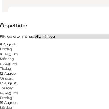
Visa öppettider
Öppettider
Besök webbplats
Friends, My partner, Myself
Filtrera efter månad
8 Augusti
Lördag
10 Augusti
Måndag
11 Augusti
Tisdag
12 Augusti
Onsdag
Beautiful everyday fashion at prices everyone can af
13 Augusti
Torsdag
Beautiful accessories, shoes, interiors, jewellery and
14 Augusti
Fredag
15 Augusti
Lördag