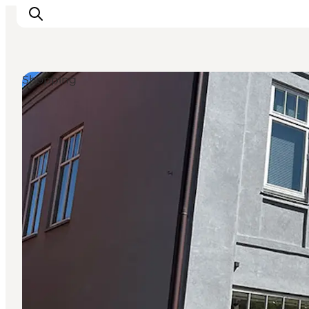
Shopping
Inspiration
Resmål
Aktiviteter
Övernatta
Planera resan