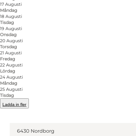
17 Augusti
Måndag
Facebook
Instagram
18 Augusti
Tisdag
19 Augusti
Onsdag
20 Augusti
Torsdag
Läs mer
21 Augusti
Fredag
22 Augusti
Lördag
24 Augusti
Måndag
25 Augusti
Tisdag
Ladda in fler
Hitta vägbeskrivning
Storegade 17
6430 Nordborg