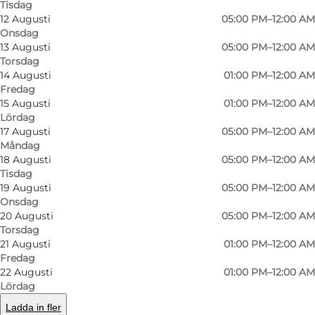
Tisdag
where primarily jazz, blues, songwriter, folk /
12 Augusti
05:00 PM–12:00 AM
world music are played, with both Danish and
Onsdag
foreign artists.
13 Augusti
05:00 PM–12:00 AM
Torsdag
14 Augusti
01:00 PM–12:00 AM
Related genres such as electronica, indie, pop /
Fredag
rock, rockabilly and americana / country are also
15 Augusti
01:00 PM–12:00 AM
finding their way to Dexter.
Lördag
17 Augusti
05:00 PM–12:00 AM
Måndag
Dexter is open every weekday from September
18 Augusti
05:00 PM–12:00 AM
to June, and three days a week throughout the
Tisdag
summer.
19 Augusti
05:00 PM–12:00 AM
Onsdag
20 Augusti
05:00 PM–12:00 AM
Torsdag
21 Augusti
01:00 PM–12:00 AM
Fredag
Facebook
22 Augusti
01:00 PM–12:00 AM
Lördag
Ladda in fler