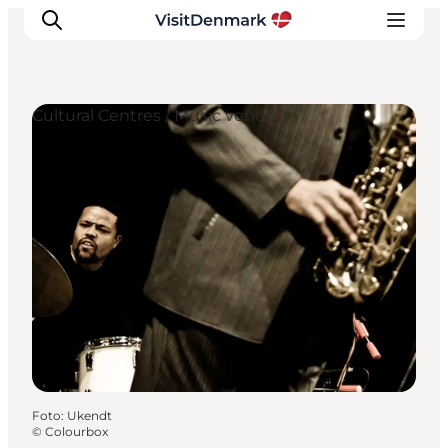
Cultural Centres / Music venue
Inspiration
Resmål
Aktiviteter
Övernatta
Planera resan
Foto
:
Ukendt
©
Colourbox