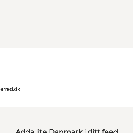
erred.dk
Adda lite Danmark i ditt feed