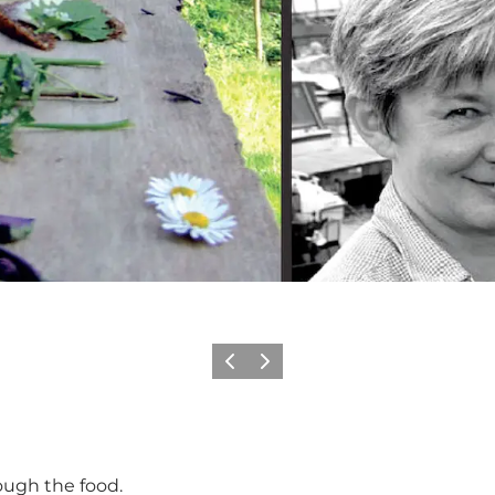
Föregående
Nästa
ough the food.