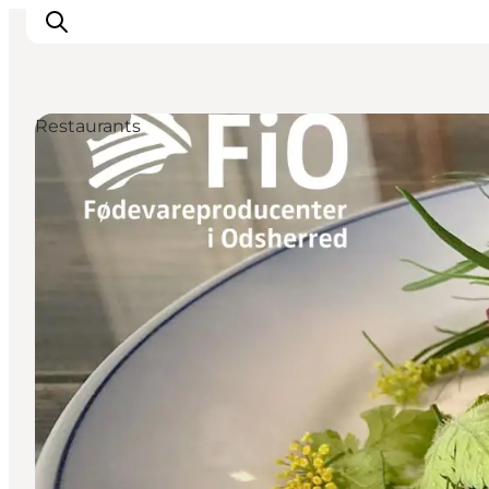
Restaurants
Inspiration
Resmål
Aktiviteter
Övernatta
Planera resan