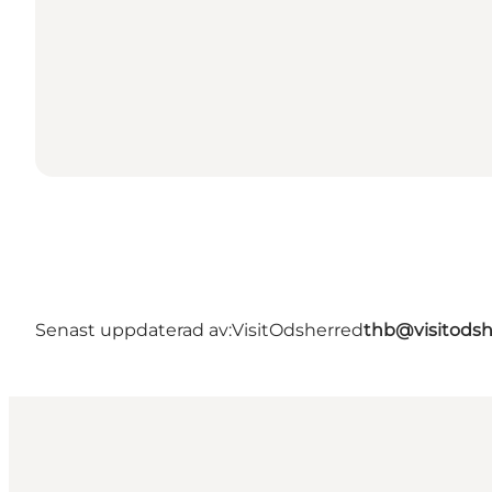
Senast uppdaterad av:
VisitOdsherred
thb@visitodsh