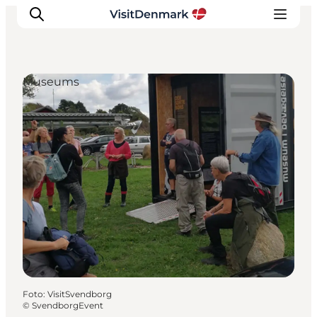
Museums
Inspiration
Resmål
Aktiviteter
Övernatta
Planera resan
Foto
:
VisitSvendborg
©
SvendborgEvent