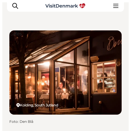
Cafés
Inspiration
Resmål
Aktiviteter
Övernatta
Planera resan
Kolding, South Jutland
Foto
:
Den Blå