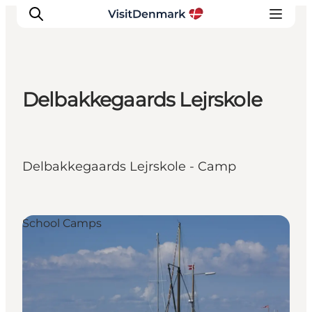
Delbakkegaards Lejrskole
Inspiration
Resmål
Aktiviteter
Delbakkegaards Lejrskole - Camp
Övernatta
Planera resan
School Camps