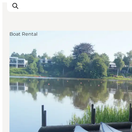
Boat Rental
Inspiration
Resmål
Aktiviteter
Övernatta
Planera resan