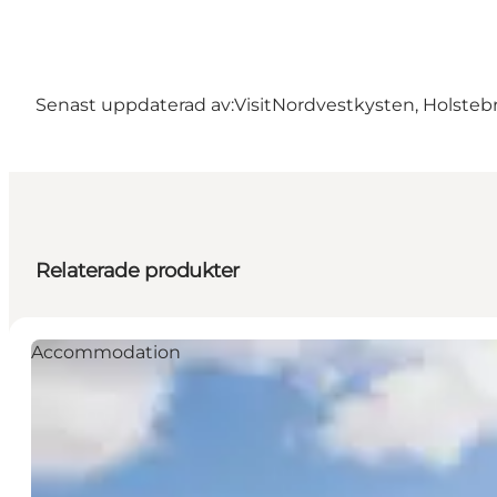
Senast uppdaterad av:
VisitNordvestkysten, Holsteb
Relaterade produkter
Accommodation