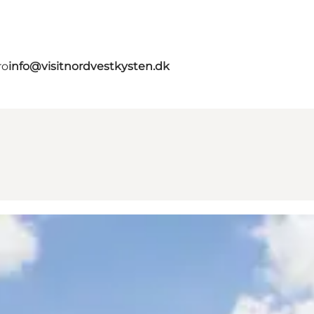
ro
info@visitnordvestkysten.dk