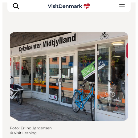
Shopping
Inspiration
Resmål
Aktiviteter
Övernatta
Planera resan
Foto
:
Erling Jørgensen
©
VisitHerning