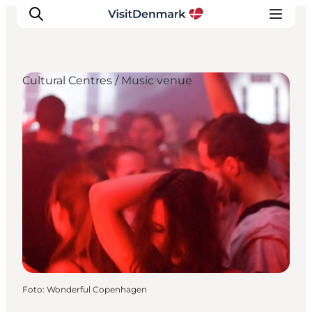
Cultural Centres / Music venue
Inspiration
Resmål
Aktiviteter
Övernatta
Planera resan
Foto
:
Wonderful Copenhagen