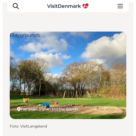
Playgrounds
Inspiration
Resmål
Aktiviteter
Övernatta
Planera resan
Tranekær, Funen and the Islands
Foto
:
VisitLangeland