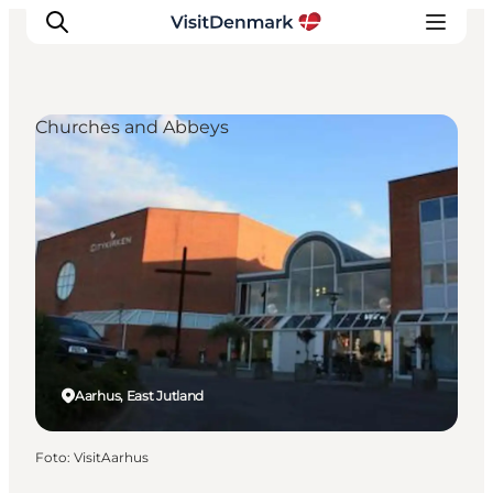
Churches and Abbeys
Inspiration
Resmål
Aktiviteter
Övernatta
Planera resan
Aarhus, East Jutland
Foto
:
VisitAarhus