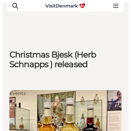
Inspiration
Christmas Bjesk (Herb
Resmål
Schnapps ) released
Aktiviteter
Övernatta
Planera resan
Events