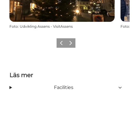
Foto
:
Udvikling Assens - VisitAssens
Foto
:
Föregående
Nästa
Läs mer
Facilities