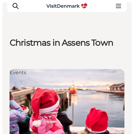
Christmas in Assens Town
Inspiration
Resmål
Aktiviteter
Events
Övernatta
Planera resan