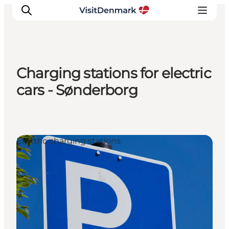
Charging stations for electric
Inspiration
cars - Sønderborg
Resmål
Aktiviteter
Övernatta
Electric charging stations
Planera resan