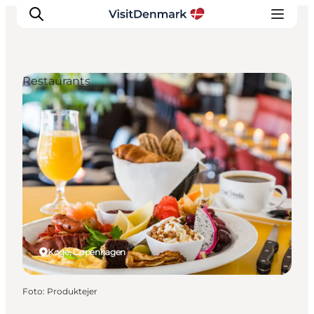
Restaurants
Inspiration
Resmål
Aktiviteter
Övernatta
Planera resan
Køge, Copenhagen
Foto
:
Produktejer