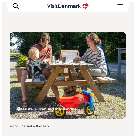
Restaurants
Inspiration
Resmål
Aktiviteter
Övernatta
Planera resan
Marstal, Funen and the Islands
Foto
:
Daniel Villadsen