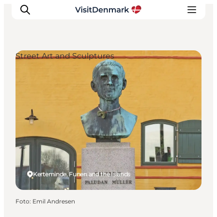
Street Art and Sculptures
Inspiration
Resmål
Aktiviteter
Övernatta
Planera resan
Kerteminde, Funen and the Islands
Foto
:
Emil Andresen