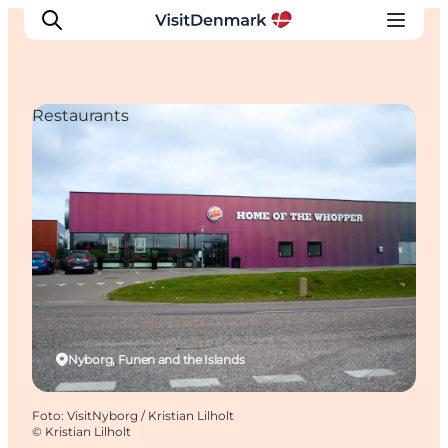
Restaurants
Inspiration
Resmål
Aktiviteter
Övernatta
Planera resan
Nyborg, Funen and the Islands
Foto
:
VisitNyborg / Kristian Lilholt
©
Kristian Lilholt