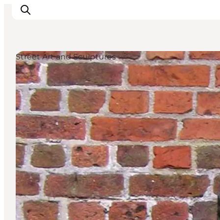
Street Art and Sculptures
Inspiration
Resmål
Aktiviteter
Övernatta
Planera resan