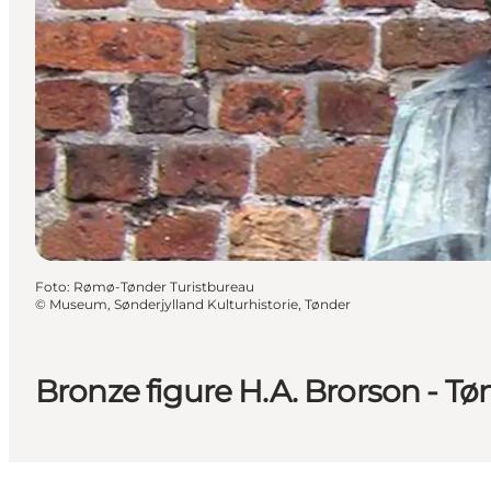
Foto
:
Rømø-Tønder Turistbureau
©
Museum, Sønderjylland Kulturhistorie, Tønder
Bronze figure H.A. Brorson - Tø