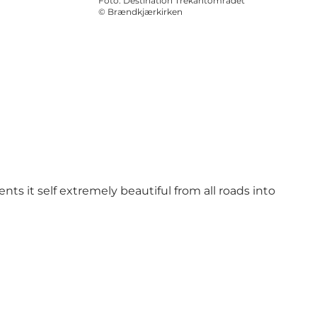
Foto
:
Destination Trekantområdet
©
Brændkjærkirken
nts it self extremely beautiful from all roads into