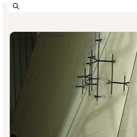
Churches and Abbeys
Inspiration
Resmål
Aktiviteter
Övernatta
Planera resan