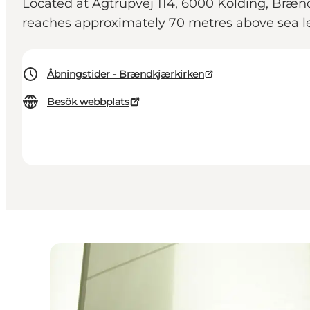
Located at Agtrupvej 114, 6000 Kolding, Brændk
reaches approximately 70 metres above sea lev
Åbningstider - Brændkjærkirken
Besök webbplats