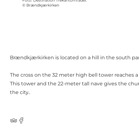
Foto
:
Destination Trekantområdet
©
Brændkjærkirken
Brændkjærkirken is located on a hill in the south par
The cross on the 32 meter high bell tower reaches a 
This tower and the 22-meter tall nave gives the church
the city..
TripAdvisor
Facebook