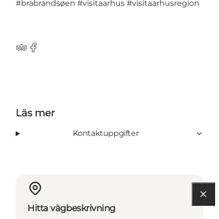
#brabrandsøen
#visitaarhus
#visitaarhusregion
TripAdvisor
Facebook
Läs mer
Kontaktuppgifter
Hitta vägbeskrivning