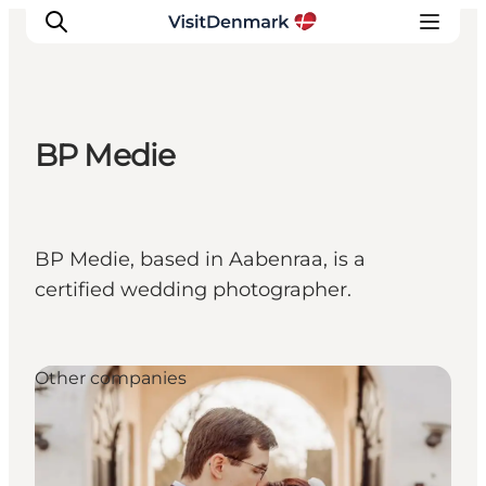
BP Medie
Inspiration
Resmål
Aktiviteter
BP Medie, based in Aabenraa, is a
Övernatta
certified wedding photographer.
Planera resan
Other companies