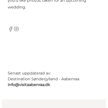
you’d like photos taken for an upcoming
wedding.
Facebook
Instagram
Senast uppdaterad av:
Destination Sønderjylland - Aabenraa
info@visitaabenraa.dk