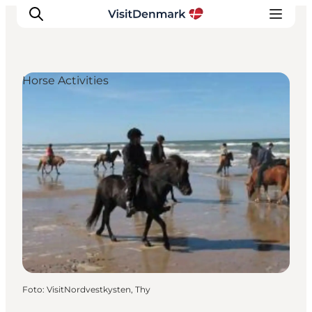
Horse Activities
Inspiration
Resmål
Aktiviteter
Övernatta
Planera resan
Foto
:
VisitNordvestkysten, Thy