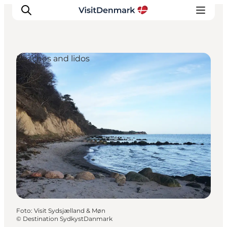
Beaches and lidos
Inspiration
Resmål
Aktiviteter
Övernatta
Planera resan
Foto
:
Visit Sydsjælland & Møn
©
Destination SydkystDanmark