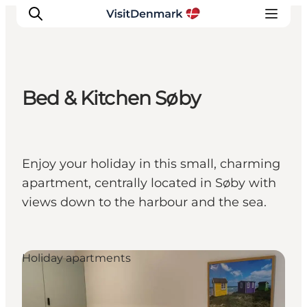
Bed & Kitchen Søby
Inspiration
Resmål
Aktiviteter
Enjoy your holiday in this small, charming
Övernatta
apartment, centrally located in Søby with
Planera resan
views down to the harbour and the sea.
Holiday apartments