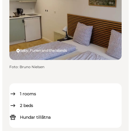
Søby, Funen and the Islands
Foto
:
Bruno Nielsen
1
rooms
2
beds
Hundar tillåtna