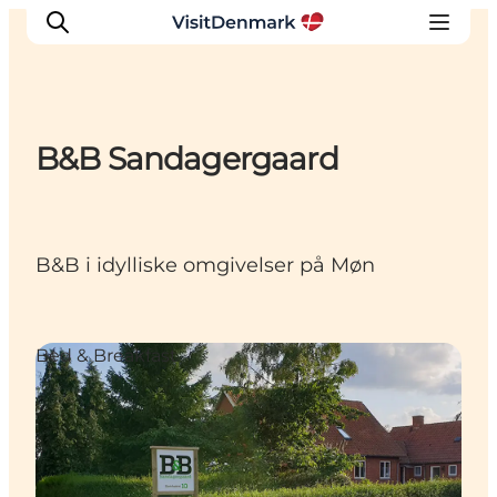
B&B Sandagergaard
Inspiration
Resmål
Aktiviteter
B&B i idylliske omgivelser på Møn
Övernatta
Planera resan
Bed & Breakfast