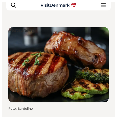
Restaurants
Inspiration
Resmål
Aktiviteter
Övernatta
Planera resan
Foto
:
Bardolino