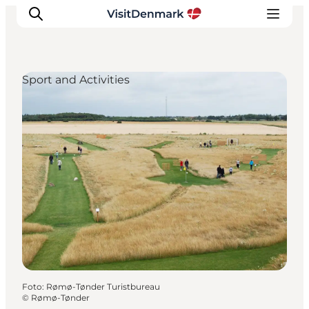
Sport and Activities
Inspiration
Resmål
Aktiviteter
Övernatta
Planera resan
Foto
:
Rømø-Tønder Turistbureau
©
Rømø-Tønder