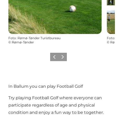
Foto
:
Rømø-Tønder Turistbureau
Foto
:
©
Rømø-Tønder
©
Røm
Föregående
Nästa
In Ballum you can play Football Golf
Try playing Football Golf where everyone can
participate regardless of age and physical
condition and enjoy a fun way to be together.