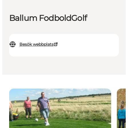
Ballum FodboldGolf
Besök webbplats