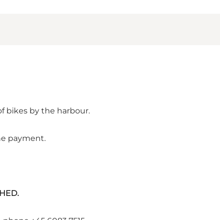
f bikes by the harbour.
 the payment.
SHED.