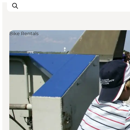
Bike Rentals
Inspiration
Resmål
Aktiviteter
Övernatta
Planera resan