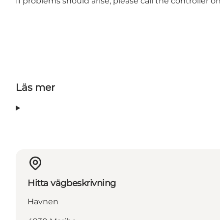
If problems should arise, please call the controller
Läs mer
Hitta vägbeskrivning
Havnen