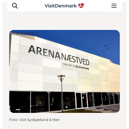
Restaurants
Inspiration
Resmål
Aktiviteter
Övernatta
Planera resan
Foto
:
Visit Sydsjælland & Møn