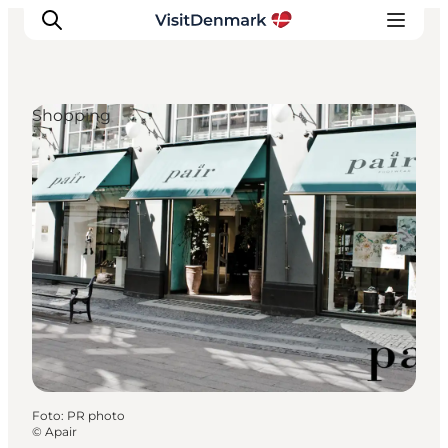
Shopping
Inspiration
Resmål
Aktiviteter
Övernatta
Planera resan
Foto
:
PR photo
©
Apair