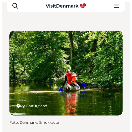
DIY Tours
Inspiration
Resmål
Aktiviteter
Övernatta
Planera resan
Ry, East Jutland
Foto
:
Danmarks Smukkeste