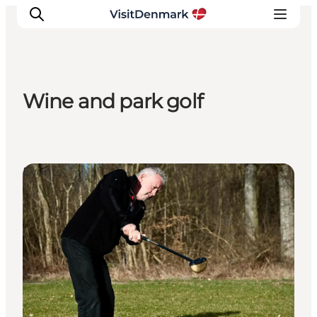
Wine and park golf
Inspiration
Resmål
Aktiviteter
Events
Övernatta
Planera resan