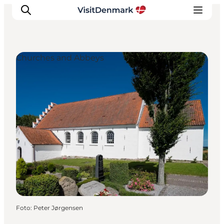
Churches and Abbeys
Inspiration
Resmål
Aktiviteter
Övernatta
Planera resan
Foto
:
Peter Jørgensen