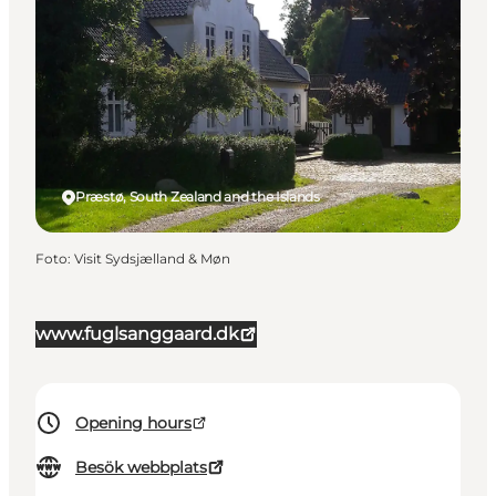
Præstø, South Zealand and the Islands
Foto
:
Visit Sydsjælland & Møn
www.fuglsanggaard.dk
Opening hours
Besök webbplats