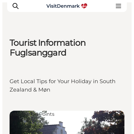
Tourist Information
Inspiration
Fuglsanggard
Resmål
Aktiviteter
Övernatta
Get Local Tips for Your Holiday in South
Planera resan
Zealand & Møn
Information Points