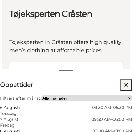
Tøjeksperten Gråsten
Tøjeksperten in Gråsten offers high quality
men’s clothing at affordable prices.
Visa öppettider
Öppettider
Besök webbplats
Friends, My partner, Myself
Filtrera efter månad
6 Augusti
09:30 AM–05:30 PM
Torsdag
7 Augusti
09:30 AM–06:00 PM
Fredag
8 Augusti
09:00 AM–01:00 PM