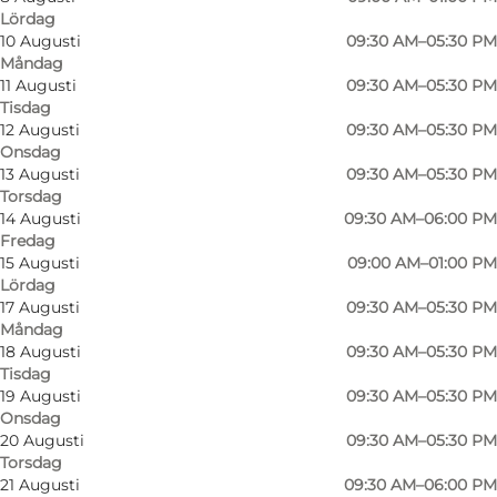
Lördag
10 Augusti
09:30 AM–05:30 PM
Måndag
In the store you will find the newest collections
11 Augusti
09:30 AM–05:30 PM
Tisdag
from renowned brands such as Matinique,
12 Augusti
09:30 AM–05:30 PM
Björn Borg, Lindbergh, and JBS.
Onsdag
13 Augusti
09:30 AM–05:30 PM
Torsdag
Feel free to come by for a visit, and we will
14 Augusti
09:30 AM–06:00 PM
happily help you make the right fashion
Fredag
15 Augusti
09:00 AM–01:00 PM
choices for your wardrobe.
Lördag
17 Augusti
09:30 AM–05:30 PM
Måndag
18 Augusti
09:30 AM–05:30 PM
Tisdag
19 Augusti
09:30 AM–05:30 PM
Onsdag
20 Augusti
09:30 AM–05:30 PM
Torsdag
Läs mer
21 Augusti
09:30 AM–06:00 PM