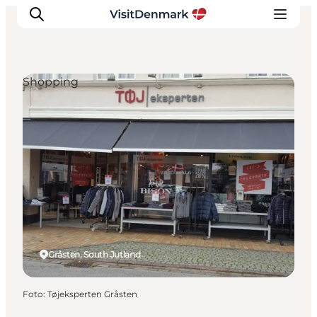
Shopping
Inspiration
Resmål
Aktiviteter
Övernatta
Planera resan
Gråsten, South Jutland
Foto
:
Tøjeksperten Gråsten