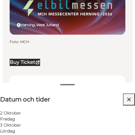
Herning, West Jutland
Foto
:
MCH
Buy Ticket
Datum och tider
Datum och tider
Besök webbplats
My business, Myself, My partner, Friends, Children
2 Oktober
Fredag
3 Oktober
Lördag