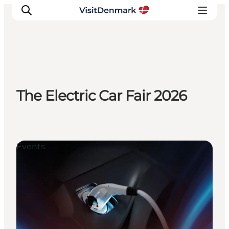
Inspiration
The Electric Car Fair 2026
Resmål
Aktiviteter
Övernatta
Planera resan
Events