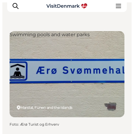
Swimming pools and water parks
Inspiration
Resmål
Aktiviteter
Övernatta
Planera resan
Marstal, Funen and the Islands
Foto
:
Ærø Turist og Erhverv