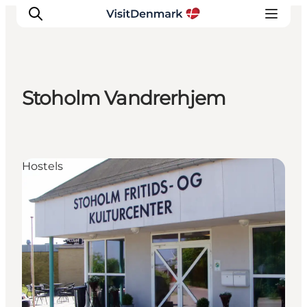
Stoholm Vandrerhjem
Inspiration
Resmål
Aktiviteter
Hostels
Övernatta
Planera resan