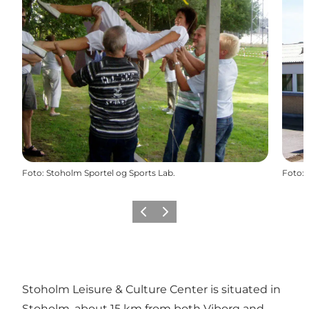
Foto
:
Stoholm Sportel og Sports Lab.
Foto
:
Föregående
Nästa
Stoholm Leisure & Culture Center is situated in
Stoholm, about 15 km from both Viborg and