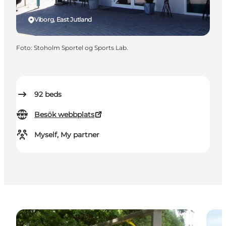
Viborg, East Jutland
Foto
:
Stoholm Sportel og Sports Lab.
92
beds
Besök webbplats
Myself, My partner