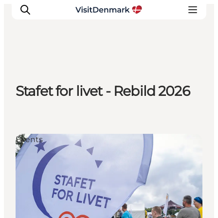
Inspiration
Stafet for livet - Rebild 2026
Resmål
Aktiviteter
Övernatta
Planera resan
Events