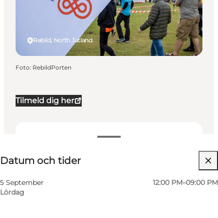
Rebild, North Jutland
Foto
:
RebildPorten
Tilmeld dig her
Datum och tider
Datum och tider
Besök webbplats
5 September
12:00 PM–09:00 PM
Lördag