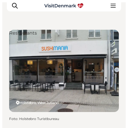
Restaurants
Inspiration
Resmål
Aktiviteter
Övernatta
Planera resan
Holstebro, West Jutland
Foto
:
Holstebro Turistbureau