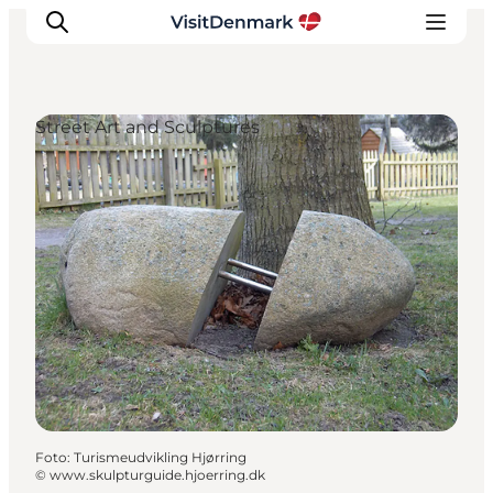
Street Art and Sculptures
Inspiration
Resmål
Aktiviteter
Övernatta
Planera resan
Foto
:
Turismeudvikling Hjørring
©
www.skulpturguide.hjoerring.dk