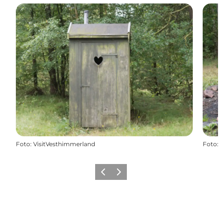
Foto
:
VisitVesthimmerland
Foto
:
Föregående
Nästa