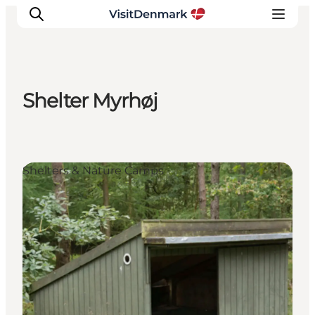
Shelter Myrhøj
Inspiration
Resmål
Aktiviteter
Shelters & Nature Camps
Övernatta
Planera resan