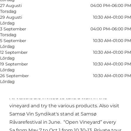
27 Augusti
04:00 PM–06:00 PM
Torsdag
29 Augusti
10:30 AM–01:00 PM
Lördag
3 September
04:00 PM–06:00 PM
Torsdag
5 September
10:30 AM–01:00 PM
Lördag
Foto
:
Samsø Erhvervs- og Turistcenter
Foto
:
12 September
10:30 AM–01:00 PM
Lördag
19 September
10:30 AM–01:00 PM
Föregående
Nästa
Lördag
26 September
10:30 AM–01:00 PM
Lördag
All visitors are invited to take a walk in the
vineyard and try the various products. Also visit
Samsø Vin Syndikat's stand at Samsø
Råvarefestival in June. “Open Vineyard” every
Sa from May 7 to Oct 1 from 10.30-13. Private tour