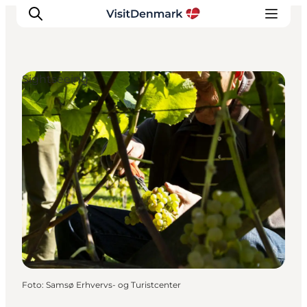
Sightseeing
Inspiration
Resmål
Aktiviteter
Övernatta
Planera resan
Foto
:
Samsø Erhvervs- og Turistcenter