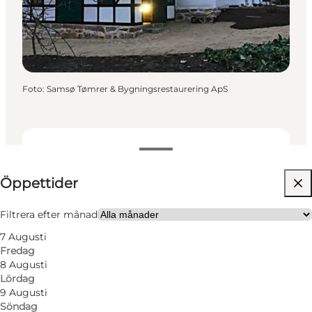
Foto
:
Samsø Tømrer & Bygningsrestaurering ApS
Visa öppettider
Öppettider
Filtrera efter månad
7 Augusti
Fredag
8 Augusti
Lördag
Läs mer
9 Augusti
Söndag