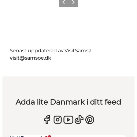
Föregående
Nästa
Senast uppdaterad av:
VisitSamsø
visit@samsoe.dk
Adda lite Danmark i ditt feed