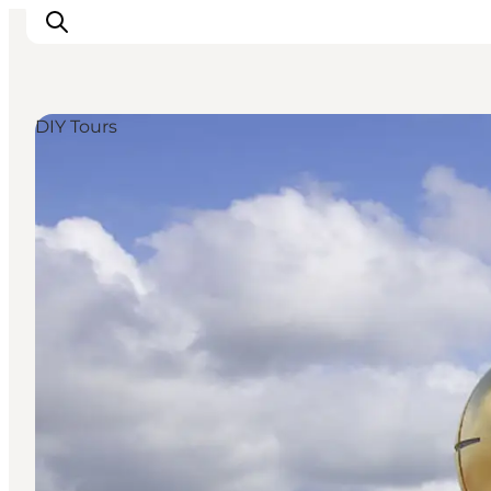
DIY Tours
Inspiration
Resmål
Aktiviteter
Övernatta
Planera resan