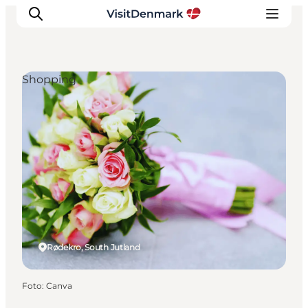
Shopping
Inspiration
Resmål
Aktiviteter
Övernatta
Planera resan
Rødekro, South Jutland
Foto
:
Canva