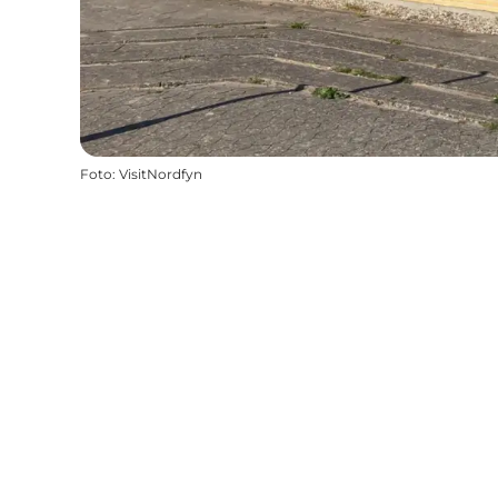
Foto
:
VisitNordfyn