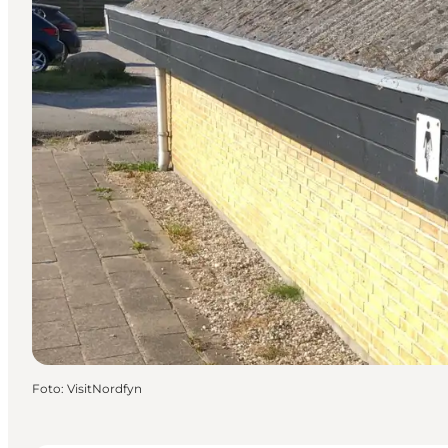
Foto
:
VisitNordfyn