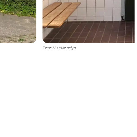
Foto
:
VisitNordfyn