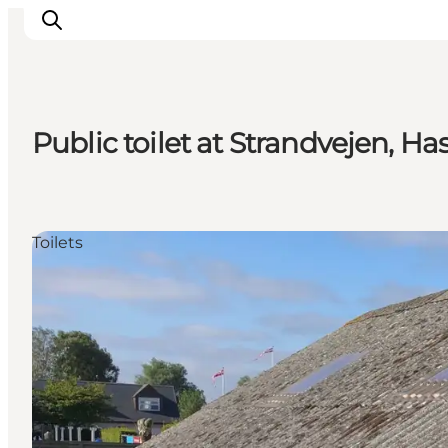
Public toilet at Strandvejen, 
Inspiration
Resmål
Aktiviteter
Toilets
Övernatta
Planera resan