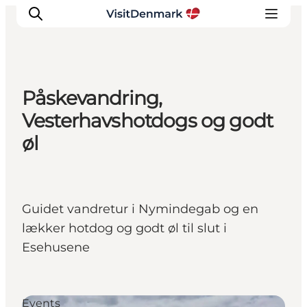
Påskevandring,
Inspiration
Vesterhavshotdogs og godt
Resmål
øl
Aktiviteter
Övernatta
Planera resan
Guidet vandretur i Nymindegab og en
lækker hotdog og godt øl til slut i
Esehusene
Events