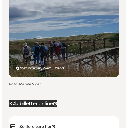
Nymindegab, West Jutland
Foto
:
Merete Vigen
Køb billetter online
Se flere ture her