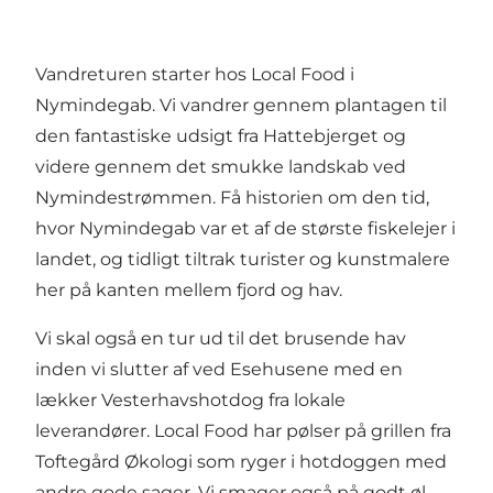
Vandreturen starter hos Local Food i
Nymindegab. Vi vandrer gennem plantagen til
den fantastiske udsigt fra Hattebjerget og
videre gennem det smukke landskab ved
Nymindestrømmen. Få historien om den tid,
hvor Nymindegab var et af de største fiskelejer i
landet, og tidligt tiltrak turister og kunstmalere
her på kanten mellem fjord og hav.
Vi skal også en tur ud til det brusende hav
inden vi slutter af ved Esehusene med en
lækker Vesterhavshotdog fra lokale
leverandører. Local Food har pølser på grillen fra
Toftegård Økologi som ryger i hotdoggen med
andre gode sager. Vi smager også på godt øl,