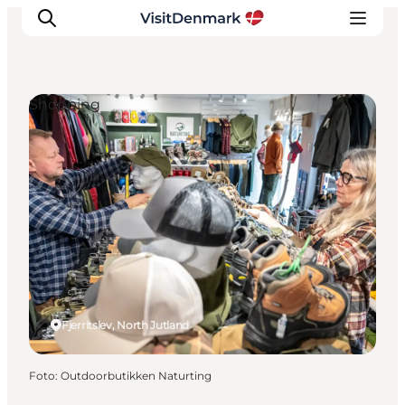
Shopping
Inspiration
Resmål
Aktiviteter
Övernatta
Planera resan
Fjerritslev, North Jutland
Foto
:
Outdoorbutikken Naturting